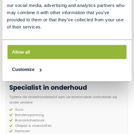
our social media, advertising and analytics partners who
may combine it with other information that you’ve
provided to them or that they’ve collected from your use
Eli Zero Premium Gen2
Aixam Easy Chic S10-2
of their services.
14.4 kWh/200km
2026 Brommobiel
elektrisch nieuw
€
14.990,00
€
13.539,00
Allow all
1
2
Customize
Specialist in onderhoud
Tijdens de onderhoudsbeurt aan uw brommobiel controleren wij
onder andere:
Accu
Bandenspanning
Brandstofverbruik
Oliepeil & vloeistoffen
Remmen