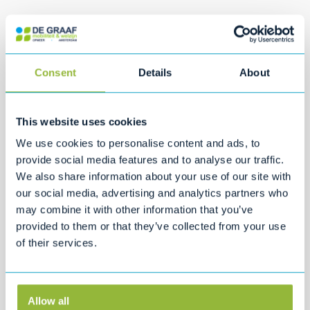
Accu
Consent
Details
About
Bandenspanning & brandstofverbruik
This website uses cookies
Oliepeil & vloeistoffen
We use cookies to personalise content and ads, to
provide social media features and to analyse our traffic.
We also share information about your use of our site with
Remmen
our social media, advertising and analytics partners who
may combine it with other information that you’ve
provided to them or that they’ve collected from your use
Ruitenwissers, ramen &
of their services.
ruitenwisservloeistof
Schokbrekers
Allow all