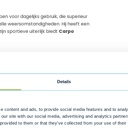
en voor dagelijks gebruik, die superieur
 alle weersomstandigheden. Hij heeft een
jn sportieve uiterlijk biedt
Carpo
one op te laden.
ting met hoofdsteun.
lbaar en neerklapbaar ontwerp.
 achter-LED-lichten, richtingaanwijzers,
Details
 schokdempingssysteem zorgen voor comfort.
ke programmeerbare analoge
ndels.
e content and ads, to provide social media features and to analy
 our site with our social media, advertising and analytics partn
 provided to them or that they’ve collected from your use of their
els inbegrepen.