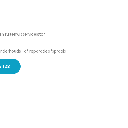
n
en ruitenwisservloeistof
onderhouds- of reparatieafspraak!
5 123