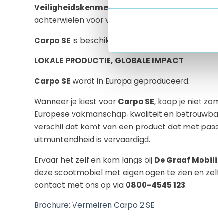
Veiligheidskenmerken
: Automatische snelheid
achterwielen voor verbeterde stabiliteit.
Carpo SE
is beschikbaar in een versie van 15 km
LOKALE PRODUCTIE, GLOBALE IMPACT
Carpo SE
wordt in Europa geproduceerd.
Wanneer je kiest voor
Carpo SE
, koop je niet zo
Europese vakmanschap, kwaliteit en betrouwba
verschil dat komt van een product dat met passi
uitmuntendheid is vervaardigd.
Ervaar het zelf en kom langs bij
De Graaf Mobili
deze scootmobiel met eigen ogen te zien en zel
contact met ons op via
0800-4545 123
.
Brochure: Vermeiren Carpo 2 SE