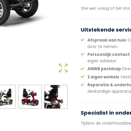
Stel een vraag
of bel on
Uitstekende servi
Afspraak aan huis
On
door te nemen.
Persoonlijk contact
eigen adviseur.
ANWB pechhulp
Dire
2 eigen winkels
Vesti
Reparatie & onderh
deskundige apparatuu
Specialist in ond
Tijdens de onderhoudsbe