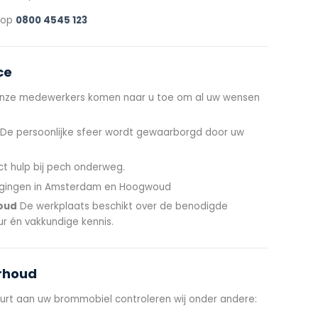
s op
0800 4545 123
ce
ze medewerkers komen naar u toe om al uw wensen
De persoonlijke sfeer wordt gewaarborgd door uw
ct hulp bij pech onderweg.
gingen in Amsterdam en Hoogwoud
oud
De werkplaats beschikt over de benodigde
r én vakkundige kennis.
erhoud
urt aan uw brommobiel controleren wij onder andere: