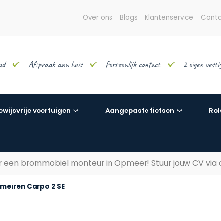
Over ons
Blogs
Klantenservice
Conta
ud
Afspraak aan huis
Persoonlijk contact
2 eigen vest
ewijsvrije voertuigen
Aangepaste fietsen
Rol
aar een brommobiel monteur in Opmeer! Stuur jouw CV via
meiren Carpo 2 SE