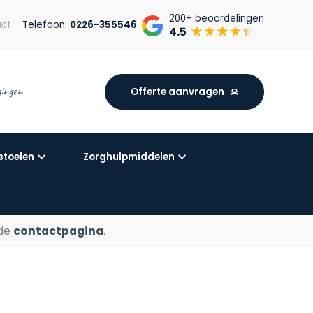
200+
beoordelingen
ct
Telefoon:
0226-355546
4.5
igingen
Offerte aanvragen
stoelen
Zorghulpmiddelen
 de
contactpagina
.