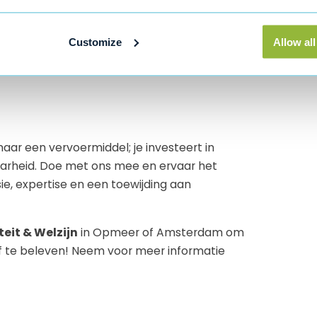
sreductie tijdens het draaien en anti-kantelen
Customize
Allow all
/u.
maar een vervoermiddel; je investeert in
arheid. Doe met ons mee en ervaar het
e, expertise en een toewijding aan
teit & Welzijn
in Opmeer of Amsterdam om
f te beleven! Neem voor meer informatie