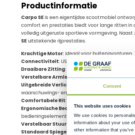
Productinformatie
Carpo SE
is een eigentijdse scootmobiel ontworp
comfort en prestaties biedt voor lange ritten in
volledig uitgeruste sportieve vormgeving. Naast zi
SE
uitstekende rijprestaties.
Krachtige Motor
: Ideaal voor buitenavonturen.
Connectiviteit
: USB-aansluiting om je smartph
Draaibare Zitting
: Comfortabele draaibare zit
Verstelbare Armleuningen
: In breedte verste
Uitgebreide Verlichting
: Voorzien van voor- en
Consent
waarschuwings- en remlichten.
Comfortabele Rit
: Opblaasbare wielen en een
This website uses cookies
Ergonomische Bediening
: Gebruiksvriendelij
bedieningselementen en ergonomische stuurhe
We use cookies to personalis
information about your use of
Verstelbaar Stuur
: Kantelbare stuurkolom.
other information that you’ve
Standaard Spiegels
: Wordt geleverd met spieg