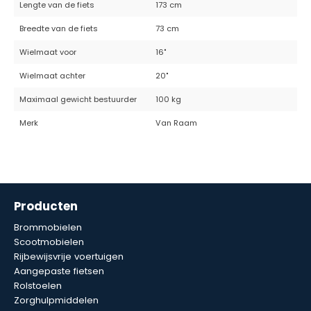
Lengte van de fiets
173 cm
Breedte van de fiets
73 cm
Wielmaat voor
16"
Wielmaat achter
20"
Maximaal gewicht bestuurder
100 kg
Merk
Van Raam
Producten
Brommobielen
Scootmobielen
Rijbewijsvrije voertuigen
Aangepaste fietsen
Rolstoelen
Zorghulpmiddelen