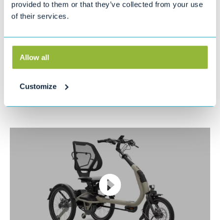
provided to them or that they’ve collected from your use
Erg wendbaar door kleine draaicirkel
of their services.
Comfortabele geveerde zitting
Allow all
Let op dit is de prijs zonder elektronische
ondersteuning. In de winkel kunnen we de fiets
configureren aan de hand van uw wensen.
Customize