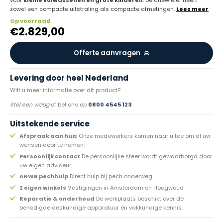
voor
kleine volwassenen en grote kinderen
. De driewieler heeft
zowel een compacte uitstraling als compacte afmetingen.
Lees meer
Op voorraad
€
2.829,00
Offerte aanvragen
Levering door heel Nederland
Wilt u meer informatie over dit product?
Stel een vraag
of bel ons op
0800 4545 123
Uitstekende service
Afspraak aan huis
Onze medewerkers komen naar u toe om al uw
wensen door te nemen.
Persoonlijk contact
De persoonlijke sfeer wordt gewaarborgd door
uw eigen adviseur.
ANWB pechhulp
Direct hulp bij pech onderweg.
2 eigen winkels
Vestigingen in Amsterdam en Hoogwoud
Reparatie & onderhoud
De werkplaats beschikt over de
benodigde deskundige apparatuur én vakkundige kennis.