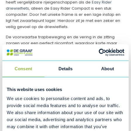
heeft vergelijkbare rijeigenschappen als de
Easy Rider
driewielfiets
, alleen de Easy Rider Compact is een stuk
compacter. Door het unieke frame is er een lage instap en
ligt het zwaartepunt lager. Hierdoor zit je met een zeker en
veilig gevoel op de driewielfiets.
De voorwaartse trapbeweging en de vering in de zitting
zorgen voor een perfect rijcomfort, waardoor korte maar
ook langere afstanden comfortabel zijn af te leggen. De
zitting van de zitdriewielfiets is verstelbaar. De Easy Rider
Compact is erg wendbaar en heeft een kleine draaicirkel.
Consent
Details
About
De Easy Rider Compact is geschikt met een
binnenbeenlengte van circa 63 cm tot 81 cm. Dit komt
overeen met een lichaamslengte van ongeveer 1.40 tot 1.70
This website uses cookies
meter.
We use cookies to personalise content and ads, to
provide social media features and to analyse our traffic.
Enkele voordelen van de Easy Rider Compact:
We also share information about your use of our site with
our social media, advertising and analytics partners who
Zeer compact
may combine it with other information that you’ve
Minder belasting voor rug nek schouders en polsen