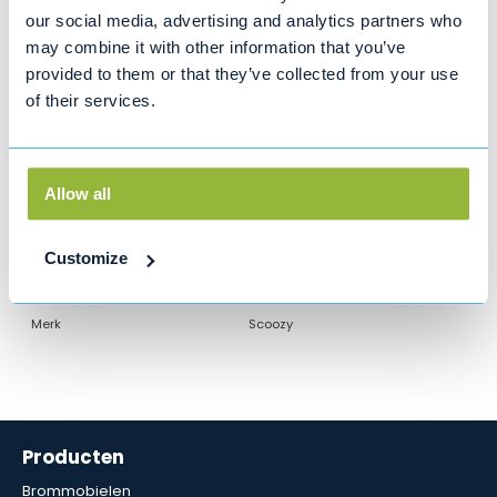
our social media, advertising and analytics partners who
Bel: 0800 4545 123
may combine it with other information that you’ve
provided to them or that they’ve collected from your use
of their services.
Productinformatie
De RAM Mount X-grip telefoonhouder kan zowel links als
rechts aan de
Allow all
zijkant of bovenop de armleuning gemonteerd worden.
Customize
Specificaties
Merk
Scoozy
Producten
Brommobielen