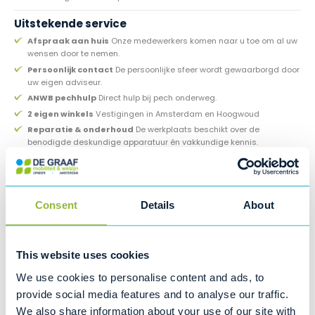
Uitstekende service
Afspraak aan huis
Onze medewerkers komen naar u toe om al uw
wensen door te nemen.
Persoonlijk contact
De persoonlijke sfeer wordt gewaarborgd door
uw eigen adviseur.
ANWB pechhulp
Direct hulp bij pech onderweg.
2 eigen winkels
Vestigingen in Amsterdam en Hoogwoud
Reparatie & onderhoud
De werkplaats beschikt over de
benodigde deskundige apparatuur én vakkundige kennis.
Specialist in onderhoud
Tijdens de onderhoudsbeurt aan uw brommobiel controleren wij onder
andere:
Consent
Details
About
Accu
Bandenspanning
Brandstofverbruik
Oliepeil & vloeistoffen
This website uses cookies
Remmen
We use cookies to personalise content and ads, to
Ruitenwissers, ramen en ruitenwisservloeistof
Schokbrekers
provide social media features and to analyse our traffic.
Bel ons gerust voor een onderhouds- of reparatieafspraak!
We also share information about your use of our site with