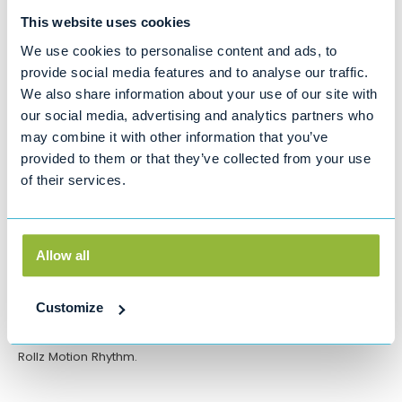
Bandenspanning
This website uses cookies
Brandstofverbruik
Oliepeil & vloeistoffen
We use cookies to personalise content and ads, to
Remmen
provide social media features and to analyse our traffic.
Ruitenwissers, ramen en ruitenwisservloeistof
Schokbrekers
We also share information about your use of our site with
Bel ons gerust voor een onderhouds- of reparatieafspraak!
our social media, advertising and analytics partners who
may combine it with other information that you’ve
Bel: 0800 4545 123
provided to them or that they’ve collected from your use
of their services.
Productinformatie
Deze buigzame rugsteun is een handig accessoire als
Allow all
u eropuit gaat en de Rollz Motion als rollator gebruikt. Hier
kunt u tegenaan leunen wanneer u op de rollator zit en het
rolstoelpakket niet bij u heeft. De rugsteun kan bevestigd
Customize
blijven wanneer u de Rollz Motion alleen als rollator gebruikt.
Geschikt voor de Rollz Motion, Rollz Motion Performance en
Rollz Motion Rhythm.