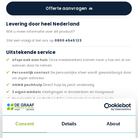
Offerte aanvragen
Levering door heel Nederland
Wilt u meer informatie over dit product?
Stel een vraag
of bel ons op
0800 4545 123
Uitstekende service
Afspraak aan huis
Onze medewerkers komen naar u toe om al uw
wensen door te nemen.
Persoonlijk contact
De persoonlijke sfeer wordt gewaarborgd door
uw eigen adviseur.
ANWB pechhulp
Direct hulp bij pech onderweg.
2 eigen winkels
Vestigingen in Amsterdam en Hoogwoud
Reparatie & onderhoud
De werkplaats beschikt over de
benodigde deskundige apparatuur én vakkundige kennis.
Specialist in onderhoud
Consent
Details
About
Tijdens de onderhoudsbeurt aan uw brommobiel controleren wij onder
andere:
Accu