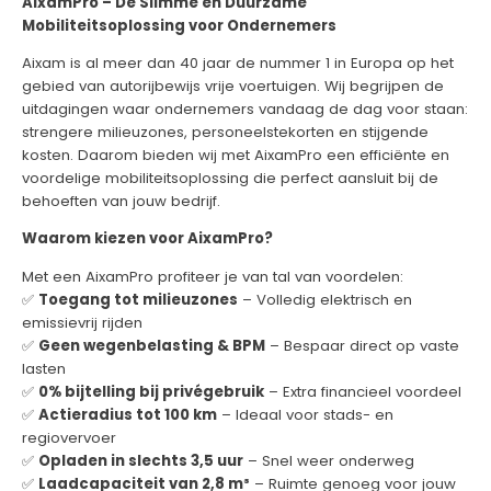
AixamPro – De Slimme en Duurzame
Mobiliteitsoplossing voor Ondernemers
Aixam is al meer dan 40 jaar de nummer 1 in Europa op het
gebied van autorijbewijs vrije voertuigen. Wij begrijpen de
uitdagingen waar ondernemers vandaag de dag voor staan:
strengere milieuzones, personeelstekorten en stijgende
kosten. Daarom bieden wij met AixamPro een efficiënte en
voordelige mobiliteitsoplossing die perfect aansluit bij de
behoeften van jouw bedrijf.
Waarom kiezen voor AixamPro?
Met een AixamPro profiteer je van tal van voordelen:
✅
Toegang tot milieuzones
– Volledig elektrisch en
emissievrij rijden
✅
Geen wegenbelasting & BPM
– Bespaar direct op vaste
lasten
✅
0% bijtelling bij privégebruik
– Extra financieel voordeel
✅
Actieradius tot 100 km
– Ideaal voor stads- en
regiovervoer
✅
Opladen in slechts 3,5 uur
– Snel weer onderweg
✅
Laadcapaciteit van 2,8 m³
– Ruimte genoeg voor jouw