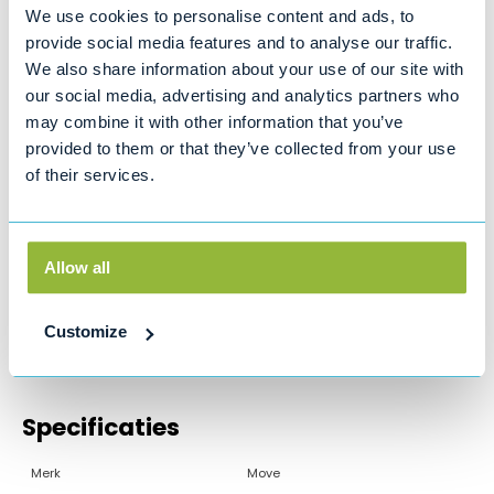
Schokbrekers
We use cookies to personalise content and ads, to
Bel ons gerust voor een onderhouds- of reparatieafspraak!
provide social media features and to analyse our traffic.
We also share information about your use of our site with
Bel: 0800 4545 123
our social media, advertising and analytics partners who
may combine it with other information that you’ve
provided to them or that they’ve collected from your use
Productinformatie
of their services.
Artikelnummer MPA 34-12
Voltage 12
Cap. @20 uur 34
Cap. @5 uur 28
Allow all
Afmetingen 196 x
131 x 158 (169)
Customize
Gewicht (kg) 10.5
Specificaties
Merk
Move