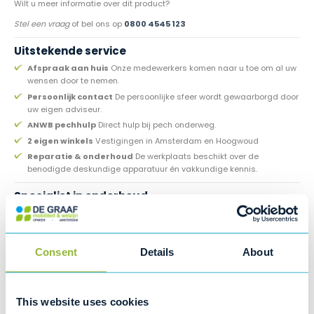
Wilt u meer informatie over dit product?
Stel een vraag
of bel ons op
0800 4545 123
Uitstekende service
Afspraak aan huis
Onze medewerkers komen naar u toe om al uw
wensen door te nemen.
Persoonlijk contact
De persoonlijke sfeer wordt gewaarborgd door
uw eigen adviseur.
ANWB pechhulp
Direct hulp bij pech onderweg.
2 eigen winkels
Vestigingen in Amsterdam en Hoogwoud
Reparatie & onderhoud
De werkplaats beschikt over de
benodigde deskundige apparatuur én vakkundige kennis.
Specialist in onderhoud
Tijdens de onderhoudsbeurt aan uw brommobiel controleren wij onder
andere:
Accu
Consent
Details
About
Bandenspanning
Brandstofverbruik
Oliepeil & vloeistoffen
Remmen
This website uses cookies
Ruitenwissers, ramen en ruitenwisservloeistof