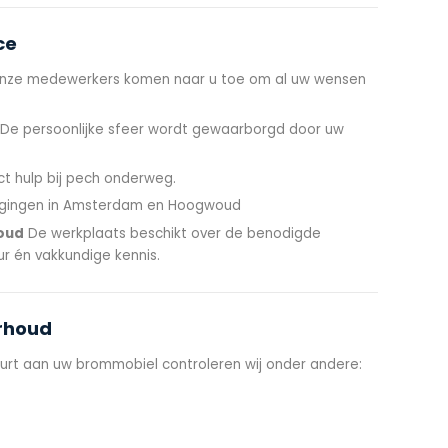
ce
ze medewerkers komen naar u toe om al uw wensen
De persoonlijke sfeer wordt gewaarborgd door uw
ct hulp bij pech onderweg.
gingen in Amsterdam en Hoogwoud
oud
De werkplaats beschikt over de benodigde
r én vakkundige kennis.
erhoud
urt aan uw brommobiel controleren wij onder andere: