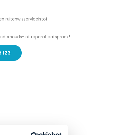
n
en ruitenwisservloeistof
onderhouds- of reparatieafspraak!
5 123