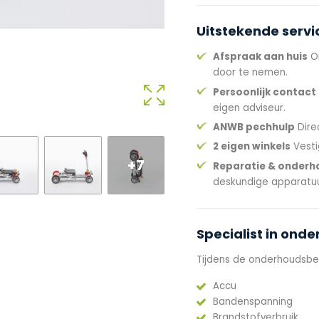
Uitstekende servi
Afspraak aan huis
On
door te nemen.
Persoonlijk contact
eigen adviseur.
ANWB pechhulp
Dire
2 eigen winkels
Vesti
+7
Reparatie & onderh
deskundige apparatuu
Specialist in ond
Tijdens de onderhoudsbe
Accu
Bandenspanning
Brandstofverbruik