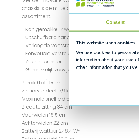
Met de innovatie van lithium batterijtechnologie
chassis is de mLite de meest compacte en licht
assortiment.
Consent
- Kan gemakkelijk worden opgevouwen
- Uitschuifbare handgreep voor eenvoudig trans
This website uses cookies
- Verlengde voetsteunen
We use cookies to personalis
- Eenvoudig verstelbaar stuur
information about your use of
- Zachte banden
other information that you’ve
- Gemakkelijk verwijderbare batterij
Bereik (tot) 15 km
Zwaarste deel 17,9 kg
Maximale snelheid 6 km/u
Breedte zitting 34 cm
Voorwielen 16,5 cm
Achterwielen 22 cm
Batterij wattuur 248,4 Wh