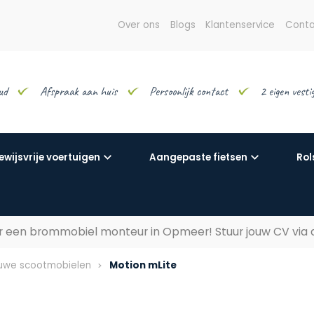
Over ons
Blogs
Klantenservice
Conta
ud
Afspraak aan huis
Persoonlijk contact
2 eigen vest
ewijsvrije voertuigen
Aangepaste fietsen
Rol
aar een brommobiel monteur in Opmeer! Stuur jouw CV via
uwe scootmobielen
Motion mLite