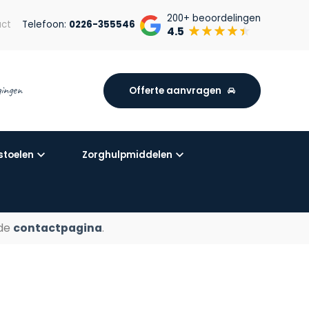
200+
beoordelingen
ct
Telefoon:
0226-355546
4.5
igingen
Offerte aanvragen
stoelen
Zorghulpmiddelen
 de
contactpagina
.