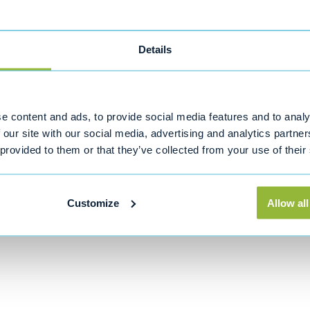
 in een lichtgewicht, opvouwbaar aluminium
ste opvouwbare scootmobiel in ons
Details
port
e content and ads, to provide social media features and to analy
 our site with our social media, advertising and analytics partn
 provided to them or that they’ve collected from your use of their
Customize
Allow all