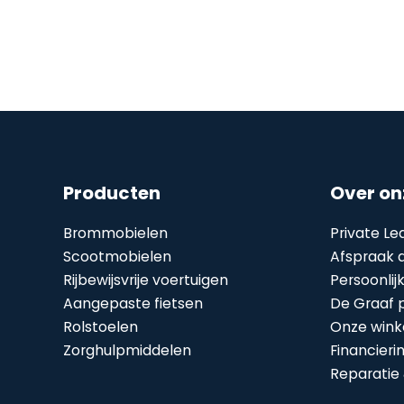
Producten
Over on
Brommobielen
Private Le
Scootmobielen
Afspraak a
Rijbewijsvrije voertuigen
Persoonlij
Aangepaste fietsen
De Graaf 
Rolstoelen
Onze wink
Zorghulpmiddelen
Financieri
Reparatie