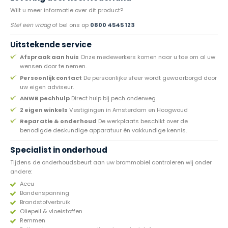
Wilt u meer informatie over dit product?
Stel een vraag
of bel ons op
0800 4545 123
Uitstekende service
Afspraak aan huis
Onze medewerkers komen naar u toe om al uw
wensen door te nemen.
Persoonlijk contact
De persoonlijke sfeer wordt gewaarborgd door
uw eigen adviseur.
ANWB pechhulp
Direct hulp bij pech onderweg.
2 eigen winkels
Vestigingen in Amsterdam en Hoogwoud
Reparatie & onderhoud
De werkplaats beschikt over de
benodigde deskundige apparatuur én vakkundige kennis.
Specialist in onderhoud
Tijdens de onderhoudsbeurt aan uw brommobiel controleren wij onder
andere:
Accu
Bandenspanning
Brandstofverbruik
Oliepeil & vloeistoffen
Remmen