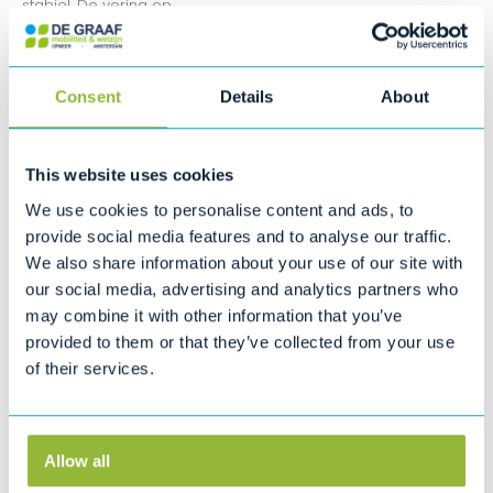
stabiel. De vering op
de voor- en achteras zorgt voor een uniek comfort en met
een actieradius van 28
km kunt u ontspannen op pad. Vivo, het kleintje dat uw wereld
groter maakt!
Consent
Details
About
De Vivo in het kort
• Comfortabel rijden dankzij onafhankelijke vering en
This website uses cookies
luchtbanden
We use cookies to personalise content and ads, to
• Extra stabiliteit dankzij brede wielbasis
provide social media features and to analyse our traffic.
We also share information about your use of our site with
• Zeer wendbaar door kleine draaicirkel
our social media, advertising and analytics partners who
• Gebruiksvriendelijk bedieningspaneel
may combine it with other information that you’ve
provided to them or that they’ve collected from your use
• Vergrendelen met speciale magneetsleutel
of their services.
• Comfortabele, draaibare, afneembare stoel met instelbare
zithoogte
• Verstel- en neerklapbaar stuur
Allow all
• Veel voetruimte