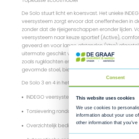
Topklasse scootmobiel
De Solo stuurt licht en koersvast. Het unieke INDE
veersysteem zorgt ervoor dat oneffenheden in
zonder dat de rijeigenschappen eronder lijden. V
veersysteem naar keuze sportief (Active), comfor
geveerd en voor lange afstanden (Xtra) afgeste
uitermate geschikt voor lange afstanden en voor
zoals rugklachten en reuma. Door de vele instel
gevormde stoel, biedt de Solo voor iedereen een fi
Consent
De Solo 3 en 4 in het kort
INDEGO veersysteem (naar keuze Active, Comfor
This website uses cookies
We use cookies to personalis
Torsievering rondom o.b.v. rubber.
information about your use of
other information that you’ve
Overzichtelijk bedieningspaneel met verlicht dis