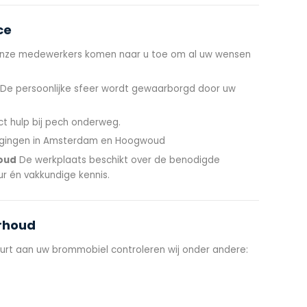
ce
ze medewerkers komen naar u toe om al uw wensen
De persoonlijke sfeer wordt gewaarborgd door uw
ct hulp bij pech onderweg.
gingen in Amsterdam en Hoogwoud
oud
De werkplaats beschikt over de benodigde
r én vakkundige kennis.
erhoud
urt aan uw brommobiel controleren wij onder andere: