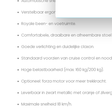
Automatische snelheidsbegrenzer in bochten.
Verstelbaar ergonomisch veiligheidsstuur.
Royale been- en voetruimte.
Comfortabele, draaibare en afneembare stoel
Goede verlichting en duidelijke claxon.
Standaard voorzien van cruise control en nood
Hoge belastbaarheid (max. 160 kg/200 kg).
Optioneel: forza motor voor meer trekkracht.
Leverbaar in zwart metallic met oranje of zilver
Maximale snelheid 18 km/h.