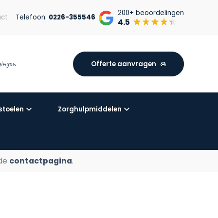
200+
beoordelingen
ct
Telefoon:
0226-355546
4.5
igingen
Offerte aanvragen
stoelen
Zorghulpmiddelen
 de
contactpagina
.