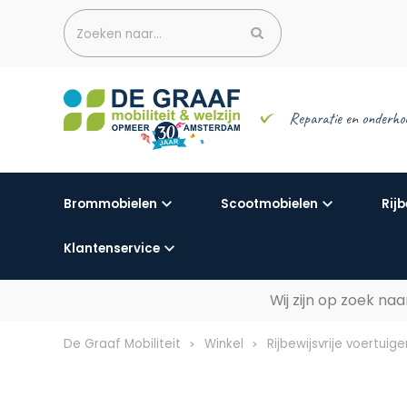
Zoeken naar...
Reparatie en onderho
Brommobielen
Scootmobielen
Rijb
Klantenservice
Wij zijn op zoek n
De Graaf Mobiliteit
Winkel
Rijbewijsvrije voertuige