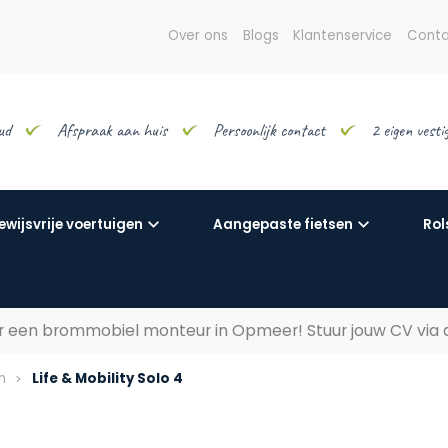
Over ons
Blogs
Klantenservice
Conta
ud
Afspraak aan huis
Persoonlijk contact
2 eigen vest
ewijsvrije voertuigen
Aangepaste fietsen
Rol
aar een brommobiel monteur in Opmeer! Stuur jouw CV via
n
Life & Mobility Solo 4