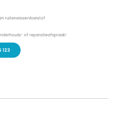
n
en ruitenwisservloeistof
onderhouds- of reparatieafspraak!
5 123