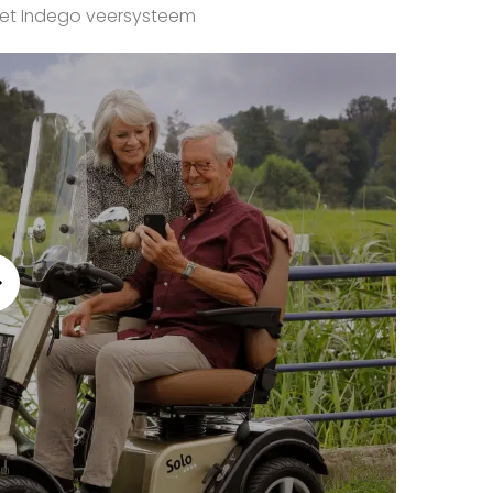
 het Indego veersysteem