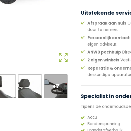
Uitstekende servi
Afspraak aan huis
On
door te nemen.
Persoonlijk contact
eigen adviseur.
ANWB pechhulp
Dire
2 eigen winkels
Vesti
Reparatie & onderh
deskundige apparatuu
+7
Specialist in ond
Tijdens de onderhoudsbe
Accu
Bandenspanning
Brandstofverbruik