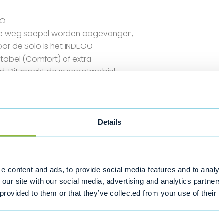
GO
 de weg soepel worden opgevangen,
oor de Solo is het INDEGO
tabel (Comfort) of extra
ld. Dit maakt deze scootmobiel
 mensen met forse pijnklachten,
mogelijkheden en de ergonomisch
jne zitpositie.
Details
t of Xtra).
e content and ads, to provide social media features and to analy
 our site with our social media, advertising and analytics partn
 provided to them or that they’ve collected from your use of their
play.