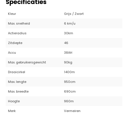
Specificaties
Kleur
Grijs / Zwart
Max. snelheid
6 km/u
Actieradius
30km
Zitdiepte
46
Accu
38AH
Max. gebruikersgewicht
90kg
Draaicirkel
1400m
Max. lengte
950cm
Max. breedte
690cm
Hoogte
960m
Merk
Vermeiren