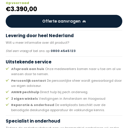
Op voorraad
€
3.390,00
Offerte aanvragen
Levering door heel Nederland
Wilt u meer informatie over dit product?
Stel een vraag
of bel ons op
0800 4545 123
Uitstekende service
Afspraak aan huis
Onze medewerkers komen naar u toe om al uw
wensen door te nemen.
Persoonlijk contact
De persoonlijke sfeer wordt gewaarborgd door
uw eigen adviseur.
ANWB pechhulp
Direct hulp bij pech onderweg.
2 eigen winkels
Vestigingen in Amsterdam en Hoogwoud
Reparatie & onderhoud
De werkplaats beschikt over de
benodigde deskundige apparatuur én vakkundige kennis.
Specialist in onderhoud