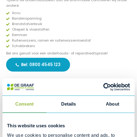
Tijdens de onderhoudsbeurt aan uw brommobiel controleren wij onder
andere:
Accu
Bandenspanning
Brandstofverbruik
Oliepeil & vloeistoffen
Remmen
Ruitenwissers, ramen en ruitenwisservloeistof
Schokbrekers
Bel ons gerust voor een onderhouds- of reparatieafspraak!
Bel: 0800 4545 123
Productinformatie
De Express elektrische rolstoel is een ideale reispartner voor
dagje uit. De Express is volledig opvouwbaar voor transport
Consent
Details
About
in een auto.
Naast de gebruiksvriendelijke en eenvoudig te hanteren
besturing is de Express ook krachtig en duurzaam. De
This website uses cookies
motoren zijn krachtig en brengen u probleemloos een helling
We use cookies to personalise content and ads, to
op, dus ook ideaal in heuvelachtig gebied.