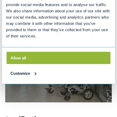
De armleuningen zijn in hoogte verstelbare voor een goede
provide social media features and to analyse our traffic.
ondersteuning. Ook de beensteunen zijn individueel
We also share information about your use of our site with
instelbaar. De rugleuning is naspanbaar voor een goede
our social media, advertising and analytics partners who
lumbale ondersteuning van de rug.
may combine it with other information that you’ve
Standaard verkrijgbaar in 5 breedte maten (39, 42, 44, 46 en
provided to them or that they’ve collected from your use
50 cm)
of their services.
Standaard in hoogte verstelbare armleuningen.
Allow all
Customize