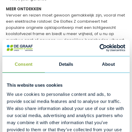
MEER ONTDEKKEN
Vervoer en reizen moet gewoon gemakkelijk zijn, vooral met
een elektrische rolstoel. De Eloflex Z combineert het
populaire originele opklapontwerp met een lichtgewicht
koolstofvezel frame en biedt u meer vrijheid, of u nu op
avontuur gaat of gewoon uw dagelijkse bezigheden uitvoert.
Met een gewicht van slechts 20 kg is de rolstoel gemakkelijk
mee te nemen in uw eigen auto en te vervoeren met het
openbaar vervoer.
Consent
Details
About
PERFECT VOOR VAKANTIES
Op zoek naar een ontspannende vakantie in het buitenland
of misschien zelfs een reis rond de wereld? Eloflex accu's zijn
This website uses cookies
goedgekeurd om mee te nemen tijdens een vlucht en
voldoen aan de aanbevelingen van de International Air
We use cookies to personalise content and ads, to
Transport Association (IATA). Dit maakt hem de ultieme
provide social media features and to analyse our traffic.
elektrische rolstoel voor mensen die graag reizen. Eloflex
We also share information about your use of our site with
zorgt voor de best mogelijke toegankelijkheid en comfort,
our social media, advertising and analytics partners who
zowel buiten als binnen.
may combine it with other information that you’ve
MOEILIJKE DINGEN WORDEN EENVOUDIG
Wij zetten ons in om
provided to them or that they’ve collected from your use