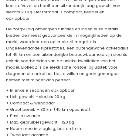
koolstofvezel en heeft een uitzonderlijk laag gewicht van
slechts 23 kg. Het formaat is compact, flexibel en
opklapbaar.
De zorgvuldig ontworpen functies en ingenieuze details
bieden de meest geavanceerde in mogelijkheden op de
markt, waardoor een optimale zit mogelijk is.
Ongeëvenaarde rijprestaties, een buitengewone actieradius
tot 45 km en een uitzonderlijke betrouwbaarheid zijn slechts
enkele voorbeelden van de unieke kwaliteiten van het
model. Eloflex Z is de elektrische rolstoel bij uitstek voor
diegenen die enkel het beste willen en geen genoegen
nemen met minder dan perfect.
+ In enkele seconden opklapbaar
+ Lichtgewicht - slechts 20 kg
+ Compact & wendbaar
+ Groot bereik – 30 km (45 km optioneel)
+ Past in uw auto
+ Max. gebruikersgewicht - 120 kg
+ Neem mee in vliegtuig, bus en trein.
+ Twee jaar garantie