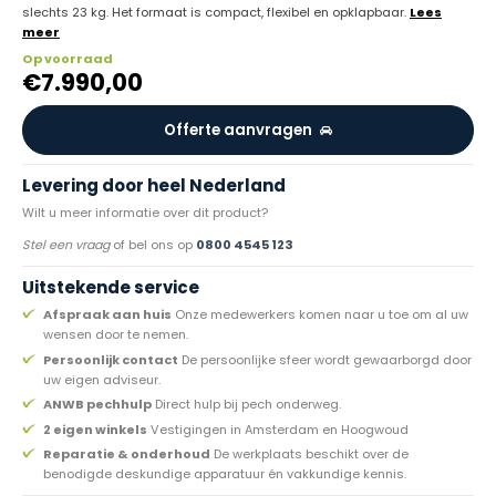
slechts 23 kg. Het formaat is compact, flexibel en opklapbaar.
Lees
meer
Op voorraad
€
7.990,00
Offerte aanvragen
Levering door heel Nederland
Wilt u meer informatie over dit product?
Stel een vraag
of bel ons op
0800 4545 123
Uitstekende service
Afspraak aan huis
Onze medewerkers komen naar u toe om al uw
wensen door te nemen.
Persoonlijk contact
De persoonlijke sfeer wordt gewaarborgd door
uw eigen adviseur.
ANWB pechhulp
Direct hulp bij pech onderweg.
2 eigen winkels
Vestigingen in Amsterdam en Hoogwoud
Reparatie & onderhoud
De werkplaats beschikt over de
benodigde deskundige apparatuur én vakkundige kennis.