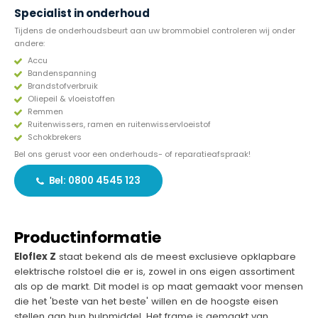
Specialist in onderhoud
Tijdens de onderhoudsbeurt aan uw brommobiel controleren wij onder
andere:
Accu
Bandenspanning
Brandstofverbruik
Oliepeil & vloeistoffen
Remmen
Ruitenwissers, ramen en ruitenwisservloeistof
Schokbrekers
Bel ons gerust voor een onderhouds- of reparatieafspraak!
Bel: 0800 4545 123
Productinformatie
Eloflex Z
staat bekend als de meest exclusieve opklapbare
elektrische rolstoel die er is, zowel in ons eigen assortiment
als op de markt. Dit model is op maat gemaakt voor mensen
die het 'beste van het beste' willen en de hoogste eisen
stellen aan hun hulpmiddel. Het frame is gemaakt van