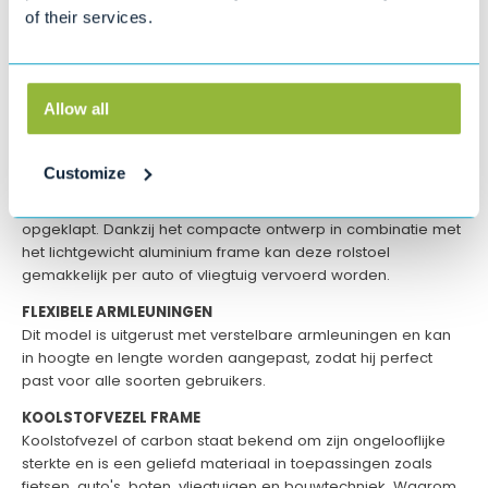
zelfstandig en actief wonen toegankelijk te maken voor
of their services.
iedereen! Een gemakkelijk te manoeuvreren Eloflex stelt u in
staat om overal te komen. Of u nu een ontspannen
wandeling wilt maken, wilt winkelen, een cultureel evenement
wilt bijwonen of vrienden en familie wilt ontmoeten, met
Allow all
Eloflex kunt u leven zonder beperkingen.
OPKLAPBAAR ONTWERP
Customize
De opvallendste eigenschap van alle Eloflex-modellen is dat
ze binnen enkele seconden eenvoudig kunnen worden
opgeklapt. Dankzij het compacte ontwerp in combinatie met
het lichtgewicht aluminium frame kan deze rolstoel
gemakkelijk per auto of vliegtuig vervoerd worden.
FLEXIBELE ARMLEUNINGEN
Dit model is uitgerust met verstelbare armleuningen en kan
in hoogte en lengte worden aangepast, zodat hij perfect
past voor alle soorten gebruikers.
KOOLSTOFVEZEL FRAME
Koolstofvezel of carbon staat bekend om zijn ongelooflijke
sterkte en is een geliefd materiaal in toepassingen zoals
fietsen, auto's, boten, vliegtuigen en bouwtechniek. Waarom