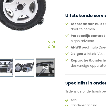
Uitstekende servi
Afspraak aan huis
On
door te nemen.
Persoonlijk contact
eigen adviseur.
ANWB pechhulp
Dire
2 eigen winkels
Vesti
Reparatie & onderh
deskundige apparatuu
+2
Specialist in ond
Tijdens de onderhoudsbe
Accu
Bandenspanning