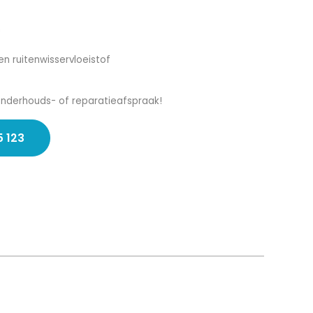
n
en ruitenwisservloeistof
onderhouds- of reparatieafspraak!
5 123