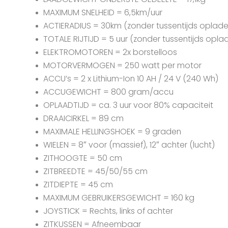
MAXIMUM SNELHEID = 6,5km/uur
ACTIERADIUS = 30km (zonder tussentijds oplade
TOTALE RIJTIJD = 5 uur (zonder tussentijds opla
ELEKTROMOTOREN = 2x borstelloos
MOTORVERMOGEN = 250 watt per motor
ACCU’s = 2 x Lithium-Ion 10 AH / 24 V (240 Wh)
ACCUGEWICHT = 800 gram/accu
OPLAADTIJD = ca. 3 uur voor 80% capaciteit
DRAAICIRKEL = 89 cm
MAXIMALE HELLINGSHOEK = 9 graden
WIELEN = 8″ voor (massief), 12″ achter (lucht)
ZITHOOGTE = 50 cm
ZITBREEDTE = 45/50/55 cm
ZITDIEPTE = 45 cm
MAXIMUM GEBRUIKERSGEWICHT = 160 kg
JOYSTICK = Rechts, links of achter
ZITKUSSEN = Afneembaar