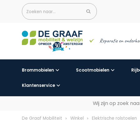
Zoeken naar...
Reparatie en onderho
Brommobielen
Scootmobielen
Rijb
Klantenservice
Wij zijn op zoek n
De Graaf Mobiliteit
Winkel
Elektrische rolstoelen