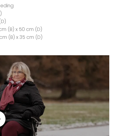
leding
)
(D)
cm (B) x 50 cm (D)
cm (B) x 35 cm (D)