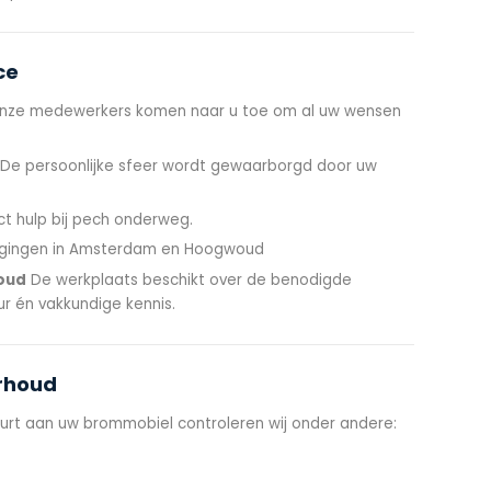
ce
ze medewerkers komen naar u toe om al uw wensen
De persoonlijke sfeer wordt gewaarborgd door uw
ct hulp bij pech onderweg.
gingen in Amsterdam en Hoogwoud
oud
De werkplaats beschikt over de benodigde
r én vakkundige kennis.
erhoud
urt aan uw brommobiel controleren wij onder andere: