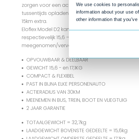
zorgen voor een actieradius van 30km of ongeveer 
We use cookies to personalis
information about your use of
tussentijds opladen. Een optionele, derde accu 
other information that you’ve
15km extra.
Eloflex Model D2 kan worden opgedeeld in twee 
respectievelijk 15,6 – en 17,1kg waardoor dit mode
meegenomen/vervoerd kan worden. Model D2 is ge
OPVOUWBAAR & DEELBAAR
GEWICHT 15,6 - en 17,1KG
COMPACT & FLEXIBEL
PAST IN BIJNA ELKE PERSONENAUTO
ACTIERADIUS VAN 30KM
MEENEMEN IN BUS, TREIN, BOOT EN VLIEGTUIG
2 JAAR GARANTIE
TOTAALGEWICHT = 32,7kg
LAADGEWICHT BOVENSTE GEDEELTE = 15,6kg
LAADGEWICHT ONDERSTE GEDEELTE = 17,1kg