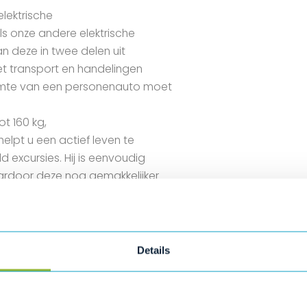
lektrische
als onze andere elektrische
an deze in twee delen uit
et transport en handelingen
uimte van een personenauto moet
t 160 kg,
elpt u een actief leven te
d excursies. Hij is eenvoudig
aardoor deze nog gemakkelijker
 aan
lapbaar zodat de rolstoel
worden en de voetensteun kan
Details
 grote achterwielen met
k zorgen ook op een minder goed
ke, standaard meegeleverde accu’s