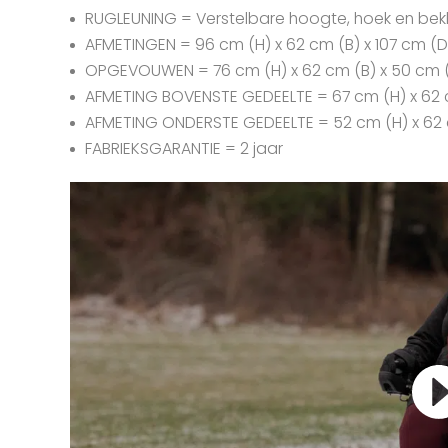
RUGLEUNING = Verstelbare hoogte, hoek en bek
AFMETINGEN = 96 cm (H) x 62 cm (B) x 107 cm (D
OPGEVOUWEN = 76 cm (H) x 62 cm (B) x 50 cm 
AFMETING BOVENSTE GEDEELTE = 67 cm (H) x 62 
AFMETING ONDERSTE GEDEELTE = 52 cm (H) x 62 
FABRIEKSGARANTIE = 2 jaar