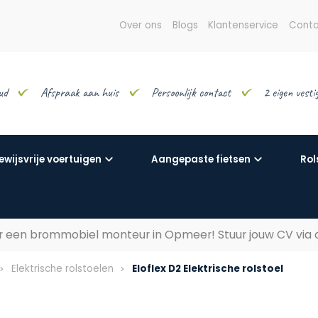
Over ons
Blogs
Klantenservice
Conta
ud
Afspraak aan huis
Persoonlijk contact
2 eigen vest
ewijsvrije voertuigen
Aangepaste fietsen
Rol
aar een brommobiel monteur in Opmeer! Stuur jouw CV via
Elektrische rolstoelen
Eloflex D2 Elektrische rolstoel