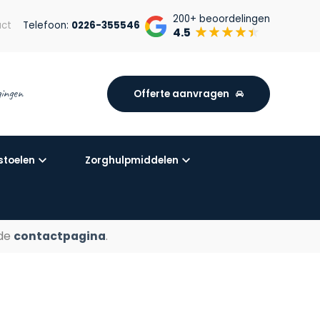
200+
beoordelingen
ct
Telefoon:
0226-355546
4.5
igingen
Offerte aanvragen
stoelen
Zorghulpmiddelen
 de
contactpagina
.