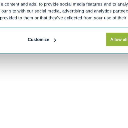
5 uur rijtijd zonder
e content and ads, to provide social media features and to analy
 our site with our social media, advertising and analytics partn
vergroot het bereik met nog eens
 provided to them or that they’ve collected from your use of their
delen van
l nog gemakkelijker
Customize
Allow all
schikt voor gebruikers tot 160kg.