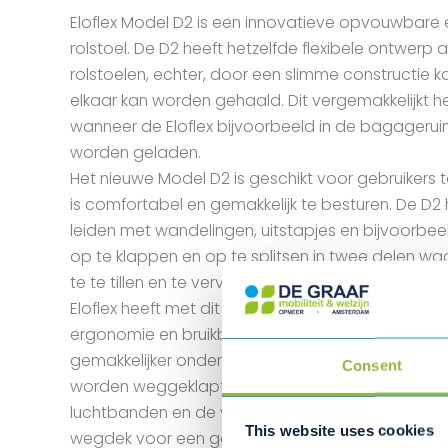
Eloflex Model D2 is een innovatieve opvouwbare e
rolstoel. De D2 heeft hetzelfde flexibele ontwerp 
rolstoelen, echter, door een slimme constructie k
elkaar kan worden gehaald. Dit vergemakkelijkt h
wanneer de Eloflex bijvoorbeeld in de bagager
worden geladen.
Het nieuwe Model D2 is geschikt voor gebruikers to
is comfortabel en gemakkelijk te besturen. De D2 h
leiden met wandelingen, uitstapjes en bijvoorbeel
op te klappen en op te splitsen in twee delen w
te te tillen en te vervoeren is.
Eloflex heeft met dit ontwerp veel zorg besteedt
ergonomie en bruikbaarheid. De joystick is neerk
gemakkelijker onder een tafelblad gereden kan 
Consent
worden weggeklapt bij het in- en uitstappen. De
luchtbanden en de veercontructie in de voorvor
This website uses cookies
wegdek voor een goed rijcomfort. De twee ster