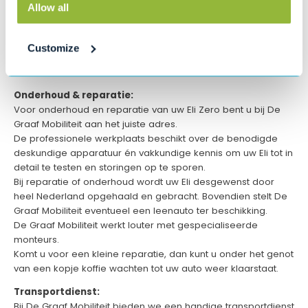
- financiering of lease mogelijk
Allow all
2 eigen vestigingen:
Zowel in Opmeer als in Amsterdam zijn royale showrooms
Customize
waarin u onze producten en modellen van diverse
topmerken kunt bekijken én beoordelen.
Onderhoud & reparatie:
Voor onderhoud en reparatie van uw Eli Zero bent u bij De
Graaf Mobiliteit aan het juiste adres.
De professionele werkplaats beschikt over de benodigde
deskundige apparatuur én vakkundige kennis om uw Eli tot in
detail te testen en storingen op te sporen.
Bij reparatie of onderhoud wordt uw Eli desgewenst door
heel Nederland opgehaald en gebracht. Bovendien stelt De
Graaf Mobiliteit eventueel een leenauto ter beschikking.
De Graaf Mobiliteit werkt louter met gespecialiseerde
monteurs.
Komt u voor een kleine reparatie, dan kunt u onder het genot
van een kopje koffie wachten tot uw auto weer klaarstaat.
Transportdienst:
Bij De Graaf Mobiliteit bieden we een handige transportdienst