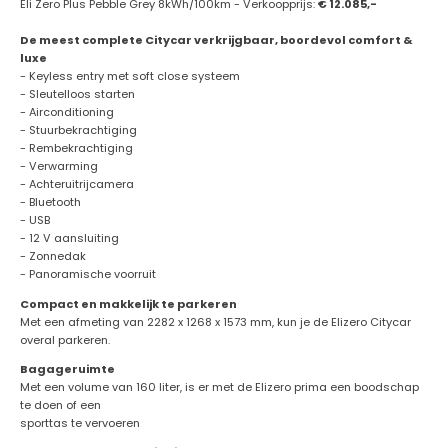
Eli Zero Plus Pebble Grey 8kWh/100km - Verkoopprijs:
€ 12.085,-
De meest complete Citycar verkrijgbaar, boordevol comfort &
luxe
- Keyless entry met soft close systeem
- Sleutelloos starten
- Airconditioning
- Stuurbekrachtiging
- Rembekrachtiging
- Verwarming
- Achteruitrijcamera
- Bluetooth
- USB
- 12 V aansluiting
- Zonnedak
- Panoramische voorruit
Compact en makkelijk te parkeren
Met een afmeting van 2282 x 1268 x 1573 mm, kun je de Elizero Citycar
overal parkeren.
Bagageruimte
Met een volume van 160 liter, is er met de Elizero prima een boodschap
te doen of een
sporttas te vervoeren