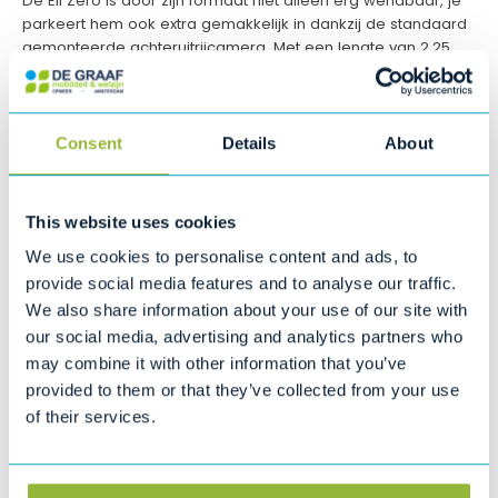
De Eli Zero is door zijn formaat niet alleen erg wendbaar, je
parkeert hem ook extra gemakkelijk in dankzij de standaard
gemonteerde achteruitrijcamera. Met een lengte van 2,25
meter manoeuvreer je de Eli overal doorheen. Daarnaast is
de elektrische Eli Zero van slechts 1,38 meter breed voorzien
van twee ruime stoelen naast elkaar. Met een
achteruitrijcamera, bluetooth, een USB- en 12V-aansluiting en
Consent
Details
About
zelfs een zonnedak, is de Eli Zero helemaal compleet. Het
ontbreekt je aan niks onderweg.
This website uses cookies
Over De Graaf Mobiliteit B.V. en Eli Noord-Holland
De Graaf Mobiliteit is al meer dan 30 jaar een vertrouwd
We use cookies to personalise content and ads, to
adres en officieel Eli Electric Vehicles dealer.
provide social media features and to analyse our traffic.
Wij staan garant voor een professionele afhandeling en
We also share information about your use of our site with
uitstekende aftersales.
our social media, advertising and analytics partners who
Kies voor De Graaf Mobiliteit en ervaar de zekerheid van
may combine it with other information that you’ve
kwaliteit en service!- officieel Eli Electric Vehicles brommobiel
dealer met twee eigen vestigingen
provided to them or that they’ve collected from your use
- gespecialiseerd in de in- en verkoop van nieuwe en
of their services.
gebruikte (elektrische) brommobielen
- gespecialiseerd in onderhoud, reparatie en schadeherstel
- inruil van uw brommobiel of auto is mogelijk