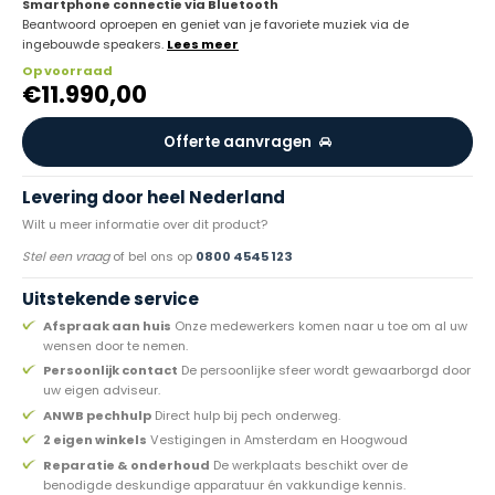
Smartphone connectie via Bluetooth
Beantwoord oproepen en geniet van je favoriete muziek via de
ingebouwde speakers.
Lees meer
Op voorraad
€
11.990,00
Offerte aanvragen
Levering door heel Nederland
Wilt u meer informatie over dit product?
Stel een vraag
of bel ons op
0800 4545 123
Uitstekende service
Afspraak aan huis
Onze medewerkers komen naar u toe om al uw
wensen door te nemen.
Persoonlijk contact
De persoonlijke sfeer wordt gewaarborgd door
uw eigen adviseur.
ANWB pechhulp
Direct hulp bij pech onderweg.
2 eigen winkels
Vestigingen in Amsterdam en Hoogwoud
Reparatie & onderhoud
De werkplaats beschikt over de
benodigde deskundige apparatuur én vakkundige kennis.