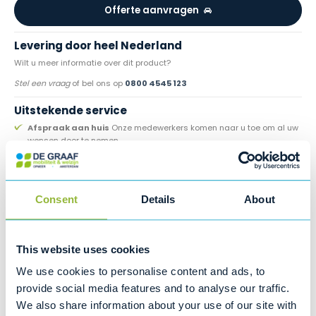
Offerte aanvragen
Levering door heel Nederland
Wilt u meer informatie over dit product?
Stel een vraag
of bel ons op
0800 4545 123
Uitstekende service
Afspraak aan huis
Onze medewerkers komen naar u toe om al uw
wensen door te nemen.
Persoonlijk contact
De persoonlijke sfeer wordt gewaarborgd door
uw eigen adviseur.
ANWB pechhulp
Direct hulp bij pech onderweg.
Consent
Details
About
2 eigen winkels
Vestigingen in Amsterdam en Hoogwoud
Reparatie & onderhoud
De werkplaats beschikt over de
benodigde deskundige apparatuur én vakkundige kennis.
This website uses cookies
Specialist in onderhoud
We use cookies to personalise content and ads, to
Tijdens de onderhoudsbeurt aan uw brommobiel controleren wij onder
andere:
provide social media features and to analyse our traffic.
Accu
We also share information about your use of our site with