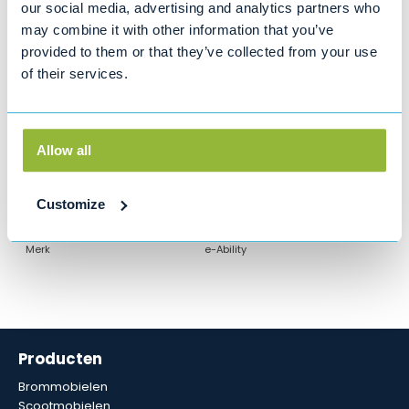
Bandenspanning
our social media, advertising and analytics partners who
Brandstofverbruik
may combine it with other information that you’ve
Oliepeil & vloeistoffen
Remmen
provided to them or that they’ve collected from your use
Ruitenwissers, ramen en ruitenwisservloeistof
of their services.
Schokbrekers
Bel ons gerust voor een onderhouds- of reparatieafspraak!
Bel: 0800 4545 123
Allow all
Customize
Specificaties
Merk
e-Ability
Producten
Brommobielen
Scootmobielen