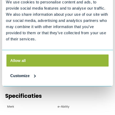
We use cookies to personalise content and ads, to
Tijdens de onderhoudsbeurt aan uw brommobiel controleren wij onder
andere:
provide social media features and to analyse our traffic.
Accu
We also share information about your use of our site with
Bandenspanning
our social media, advertising and analytics partners who
Brandstofverbruik
may combine it with other information that you’ve
Oliepeil & vloeistoffen
Remmen
provided to them or that they’ve collected from your use
Ruitenwissers, ramen en ruitenwisservloeistof
of their services.
Schokbrekers
Bel ons gerust voor een onderhouds- of reparatieafspraak!
Bel: 0800 4545 123
Allow all
Productinformatie
Customize
Specificaties
Merk
e-Ability