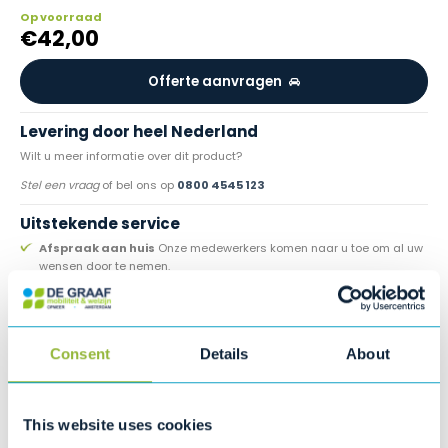
Op voorraad
€
42,00
Offerte aanvragen
Levering door heel Nederland
Wilt u meer informatie over dit product?
Stel een vraag
of bel ons op
0800 4545 123
Uitstekende service
Afspraak aan huis
Onze medewerkers komen naar u toe om al uw
wensen door te nemen.
Persoonlijk contact
De persoonlijke sfeer wordt gewaarborgd door
uw eigen adviseur.
ANWB pechhulp
Direct hulp bij pech onderweg.
2 eigen winkels
Vestigingen in Amsterdam en Hoogwoud
Consent
Details
About
Reparatie & onderhoud
De werkplaats beschikt over de
benodigde deskundige apparatuur én vakkundige kennis.
This website uses cookies
Specialist in onderhoud