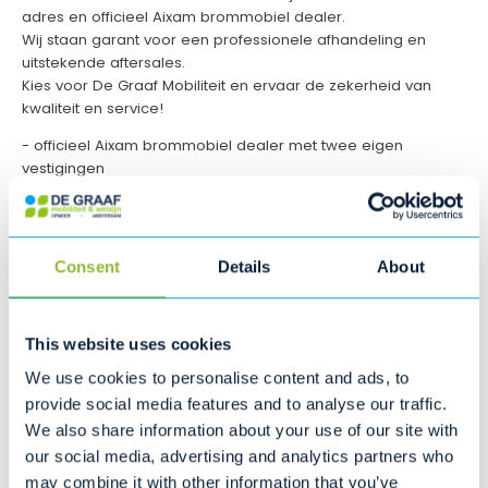
adres en officieel Aixam brommobiel dealer.
Wij staan garant voor een professionele afhandeling en
uitstekende aftersales.
Kies voor De Graaf Mobiliteit en ervaar de zekerheid van
kwaliteit en service!
- officieel Aixam brommobiel dealer met twee eigen
vestigingen
- gespecialiseerd in de in- en verkoop van nieuwe en
gebruikte brommobielen
- gespecialiseerd in onderhoud, reparatie en schadeherstel
- inruil van uw brommobiel of auto is mogelijk
Consent
Details
About
- financiering of lease mogelijk
2 eigen vestigingen:
Zowel in Opmeer als in Amsterdam zijn royale showrooms
This website uses cookies
waarin u onze producten en modellen van diverse
We use cookies to personalise content and ads, to
topmerken kunt bekijken én beoordelen.
provide social media features and to analyse our traffic.
Ruim 100 Brommobielen op voorraad:
We also share information about your use of our site with
De Graaf Mobiliteit beschikt over een grote voorraad nieuw
our social media, advertising and analytics partners who
en tweedehands brommobielen verdeeld over twee
may combine it with other information that you’ve