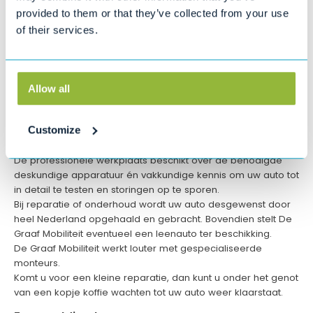
vestigingen in Noord-Holland.
provided to them or that they’ve collected from your use
Of u nu op zoek bent naar een zuinige en schone diesel. Of
of their services.
een geluidloze en milieuvriendelijke elektrische brommobiel,
bij ons heeft u volop keuze.
Al onze brommobielen staan voor u klaar en we bieden altijd
de mogelijkheid voor een proefrit. Ontdek uw ideale
Allow all
brommobiel bij De Graaf Mobiliteit!
Onderhoud & reparatie
Customize
Voor onderhoud en reparatie van uw brommobiel bent u bij
De Graaf Mobiliteit aan het juiste adres.
De professionele werkplaats beschikt over de benodigde
deskundige apparatuur én vakkundige kennis om uw auto tot
in detail te testen en storingen op te sporen.
Bij reparatie of onderhoud wordt uw auto desgewenst door
heel Nederland opgehaald en gebracht. Bovendien stelt De
Graaf Mobiliteit eventueel een leenauto ter beschikking.
De Graaf Mobiliteit werkt louter met gespecialiseerde
monteurs.
Komt u voor een kleine reparatie, dan kunt u onder het genot
van een kopje koffie wachten tot uw auto weer klaarstaat.