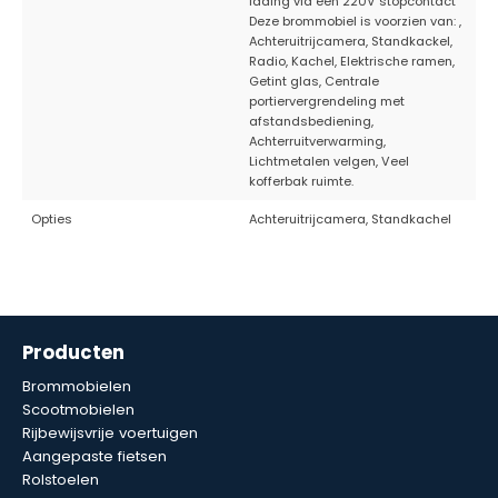
lading via een 220V stopcontact
Deze brommobiel is voorzien van: ,
Achteruitrijcamera, Standkackel,
Radio, Kachel, Elektrische ramen,
Getint glas, Centrale
portiervergrendeling met
afstandsbediening,
Achterruitverwarming,
Lichtmetalen velgen, Veel
kofferbak ruimte.
Opties
Achteruitrijcamera, Standkachel
Producten
Brommobielen
Scootmobielen
Rijbewijsvrije voertuigen
Aangepaste fietsen
Rolstoelen