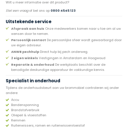
Wilt u meer informatie over dit product?
Stel een vraag
of bel ons op
0800 4545 123
Uitstekende service
Afspraak aan huis
Onze medewerkers komen naar u toe om al uw
wensen door te nemen.
Persoonlijk contact
De persoonlijke sfeer wordt gewaarborgd door
uw eigen adviseur.
ANWB pechhulp
Direct hulp bij pech onderweg.
2 eigen winkels
Vestigingen in Amsterdam en Hoogwoud
Reparatie & onderhoud
De werkplaats beschikt over de
benodigde deskundige apparatuur én vakkundige kennis.
Specialist in onderhoud
Tijdens de onderhoudsbeurt aan uw brommobiel controleren wij onder
andere:
Accu
Bandenspanning
Brandstofverbruik
Oliepeil & vloeistoffen
Remmen
Ruitenwissers, ramen en ruitenwisservloeistof