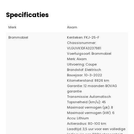
Specificaties
Merk
Aixam
Brommobiel
Kenteken: FKJ-25-F
Chassisnummer:
VLGUVK1DFA3237981
Voertuigsoort: Brommobiel
Merk: Aixam
Uitvoering: Coupe
Brandstof: Elektrisch
Bouwjaar: 10-3-2022
Kilometerstand: 8826 km
Garantie: 12 maanden BOVAG
garantie
Transmissie: Automatisch
Topsnelheid (km/u): 45
Maximaal vermogen (pk): 8
Maximaal vermogen (kW): 6
Accu: Lithium
Actieradius: 80-100 km
Laadtijd: 3,5 uur voor een volledige