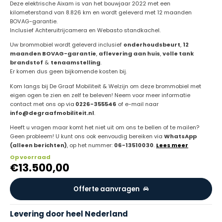
Deze elektrische Aixam is van het bouwjaar 2022 met een
kilometerstand van 8.826 km en wordt geleverd met 12 maanden
BOVAG-garantie.
Inclusief Achteruitrijcamera en Webasto standkachel.
Uw brommobiel wordt geleverd inclusief
onderhoudsbeurt
,
12
maanden BOVAG-garantie
,
aflevering aan huis
,
volle tank
brandstof
&
tenaamstelling
.
Er komen dus geen bijkomende kosten bij.
Kom langs bij De Graaf Mobiliteit & Welzijn om deze brommobiel met
eigen ogen te zien en zelf te beleven! Neem voor meer informatie
contact met ons op via
0226-355546
of e-mail naar
info@degraafmobiliteit.nl
.
Heeft u vragen maar komt het niet uit om ons te bellen of te mailen?
Geen probleem! U kunt ons ook eenvoudig bereiken via
WhatsApp
(alleen berichten)
, op het nummer:
06-13510030
.
Lees meer
Op voorraad
€
13.500,00
Offerte aanvragen
Levering door heel Nederland