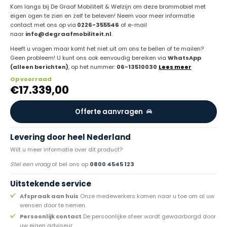
Kom langs bij De Graaf Mobiliteit & Welzijn om deze brommobiel met
eigen ogen te zien en zelf te beleven! Neem voor meer informatie
contact met ons op via
0226-355546
of e-mail
naar
info@degraafmobiliteit.nl
.
Heeft u vragen maar komt het niet uit om ons te bellen of te mailen?
Geen probleem! U kunt ons ook eenvoudig bereiken via
WhatsApp
(alleen berichten)
, op het nummer:
06-13510030
Lees meer
Op voorraad
€
17.339,00
Offerte aanvragen
Levering door heel Nederland
Wilt u meer informatie over dit product?
Stel een vraag
of bel ons op
0800 4545 123
Uitstekende service
Afspraak aan huis
Onze medewerkers komen naar u toe om al uw
wensen door te nemen.
Persoonlijk contact
De persoonlijke sfeer wordt gewaarborgd door
uw eigen adviseur.