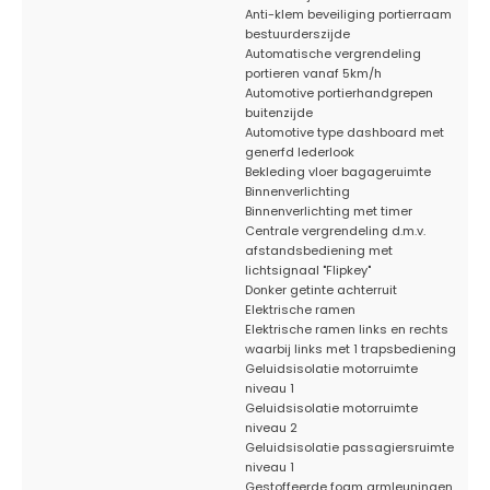
Anti-klem beveiliging portierraam
bestuurderszijde
Automatische vergrendeling
portieren vanaf 5km/h
Automotive portierhandgrepen
buitenzijde
Automotive type dashboard met
generfd lederlook
Bekleding vloer bagageruimte
Binnenverlichting
Binnenverlichting met timer
Centrale vergrendeling d.m.v.
afstandsbediening met
lichtsignaal "Flipkey"
Donker getinte achterruit
Elektrische ramen
Elektrische ramen links en rechts
waarbij links met 1 trapsbediening
Geluidsisolatie motorruimte
niveau 1
Geluidsisolatie motorruimte
niveau 2
Geluidsisolatie passagiersruimte
niveau 1
Gestoffeerde foam armleuningen