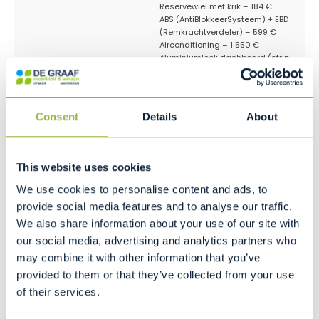
Reservewiel met krik – 184 €
ABS (AntiBlokkeerSysteem) + EBD
(Remkrachtverdeler) – 599 €
Airconditioning – 1 550 €
Aluminiumlook dashboard (strip
op dashboard en binnenzijde
portieren)
14" 155/65R14 "16 spaaks"
zilverkleurige lichtmetalen velgen
Consent
Details
About
– 353 €
AIXAM Connect 6,2" Bluetooth/USB
– 482 €
Ebbenhoutlook dashboard (strip
This website uses cookies
op dashboard en binnenzijde
portieren) – 67 €
We use cookies to personalise content and ads, to
Alarmsysteem – 108 €
provide social media features and to analyse our traffic.
We also share information about your use of our site with
Beschikbare kleuren
Mallard Blauw / dak Satijn zwart
Parelmoer Rood / dak Satijn zwart
our social media, advertising and analytics partners who
Parelmoer Wit / dak Satijn zwart
may combine it with other information that you’ve
Saffier blauw / dak Satijn zwart
provided to them or that they’ve collected from your use
Titanium metallic / dak Satijn
zwart
of their services.
Zilver metallic / dak Satijn zwart