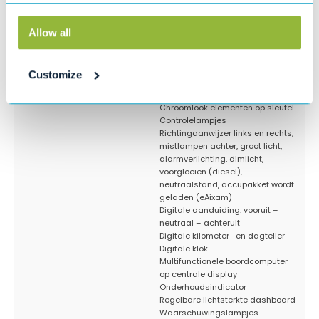
Standaarduitrusting
DASHBOARD
1 inch LCD scherm
3.5 inch TFT actieve matrix scherm
Allow all
9 indicatielampjes
Brandstofmeter met
reserveaanduiding
Customize
Buitentemperatuurmeter met
ijzelalarm (lager dan 3°C)
Chroomlook elementen op sleutel
Controlelampjes
Richtingaanwijzer links en rechts,
mistlampen achter, groot licht,
alarmverlichting, dimlicht,
voorgloeien (diesel),
neutraalstand, accupakket wordt
geladen (eAixam)
Digitale aanduiding: vooruit –
neutraal – achteruit
Digitale kilometer- en dagteller
Digitale klok
Multifunctionele boordcomputer
op centrale display
Onderhoudsindicator
Regelbare lichtsterkte dashboard
Waarschuwingslampjes