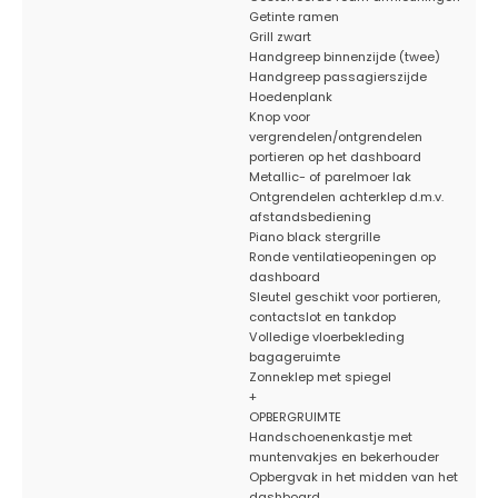
Getinte ramen
Grill zwart
Handgreep binnenzijde (twee)
Handgreep passagierszijde
Hoedenplank
Knop voor
vergrendelen/ontgrendelen
portieren op het dashboard
Metallic- of parelmoer lak
Ontgrendelen achterklep d.m.v.
afstandsbediening
Piano black stergrille
Ronde ventilatieopeningen op
dashboard
Sleutel geschikt voor portieren,
contactslot en tankdop
Volledige vloerbekleding
bagageruimte
Zonneklep met spiegel
+
OPBERGRUIMTE
Handschoenenkastje met
muntenvakjes en bekerhouder
Opbergvak in het midden van het
dashboard