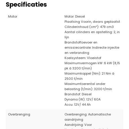
Specificaties
Motor
Motor: Diesel
Plaatsing Voorin, dwars geplaatst
Cilinderinhoud (cm³): 479 cm3
Aantal cilinders en opstelling: 2, in
lijn
Brandstoftoevoer en
emissiecontrole: Indirecte injectie
en verbranding
Koelsysteem: Vloeistof
Maximumvermogen kW :6 kW (8,15
pk à 3200 t/min)
Maximumkoppel (Nm): 21 Nm à
2500 t/min
Maximumtoerental onder
belasting (t/min): 3200 t/min
Brandstof: Diesel
Dynamo (W): 12V/ 60A
Accu: 12V/ 44 Ah
Overbrenging
Overbrenging: Automatische
aandrijving
Aandrijving: Voor