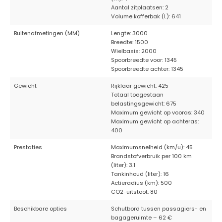
Aantal zitplaatsen: 2
Volume kofferbak (L): 641
Buitenafmetingen (MM)
Lengte: 3000
Breedte: 1500
Wielbasis: 2000
Spoorbreedte voor: 1345
Spoorbreedte achter: 1345
Gewicht
Rijklaar gewicht: 425
Totaal toegestaan
belastingsgewicht: 675
Maximum gewicht op vooras: 340
Maximum gewicht op achteras:
400
Prestaties
Maximumsnelheid (km/u): 45
Brandstofverbruik per 100 km
(liter): 3.1
Tankinhoud (liter): 16
Actieradius (km): 500
CO2-uitstoot: 80
Beschikbare opties
Schutbord tussen passagiers- en
bagageruimte – 62 €