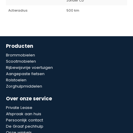
zonder CD
Actieradius
500 km
Producten
Brommobielen
Scootmobielen
Rijbewijsvrije voertuigen
Aangepaste fietsen
Rolstoelen
Zorghulpmiddelen
Over onze service
Private Lease
Afspraak aan huis
Persoonlijk contact
De Graaf pechhulp
Onze winkels