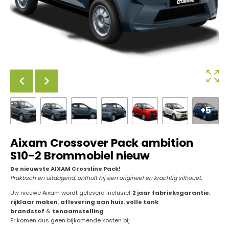
+5
Aixam Crossover Pack ambition
S10-2 Brommobiel nieuw
De nieuwste AIXAM Crossline Pack!
Praktisch en uitdagend, onthult hij een origineel en krachtig silhouet.
Uw nieuwe Aixam wordt geleverd inclusief
2 jaar fabrieksgarantie,
rijklaar maken
,
aflevering aan huis
,
volle tank
brandstof
&
tenaamstelling
.
Er komen dus geen bijkomende kosten bij.