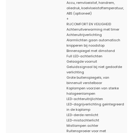
Accu, remvloeistof, handrem,
oliedruk, koelvloeistoftemperatuur,
ABS (optioneel)
+
RIJCOMFORT EN VEILIGHEID
Achterruitverwarming met timer
Achteruitrijverlichting
Alarmlichten gaan automatisch
knipperen bij noodstop
Binnenspiegel met dimstand
Full LED-achterlichten
Gelaagde voorruit
Geluidssignaal bij niet gedoofde
verlichting
Grote buitenspiegels, van
binnenuit verstelbaar
Koplampen voorzien van sterke
halogeenlampen
LED-achteruitrijlichten
LED-dagrijverlichting geïntegreerd
in de koplamp
LED-derde remlicht
LED-mistachterlicht
Mistlampen achter
Ruitensproeier voor met