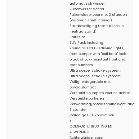
automatisch wissen
Ruitenwisser achter
Ruitenwisser voor met 3 standen
(waarvan 1 met interval)
Startbeveiliging (start alleen in
neutraalstand)
Stuurslot
SUV Pack including:
Round raised LED driving lights,
front bumper with "bull bars" look,
black shock-resistant front and
rear bumpers
Ultra soepel schakelsysteem
Ultra soepel schakelsysteem
Veiligheidsgordels met
oprolautomaat
Versterkte bumpers voor en achter
Versterkte portieren
Verwarming/ontwaseming/ventilatie:
3 standen
Volledige LED-koplampen
+
COMFORTUITRUSTING EN
AFWERKING
Achteruitrijsensoren