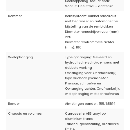
Keerkoppeling-reductiebak:
Vooruit + neutraal + achteruit
Remmen
Remsysteem: Dubbel remcircuit
met begrenzer en automatische
bijstelling van de remblokken
Diameter remschijven voor (mm):
220
Diameter remtrommels achter
(mm): 160
Wielophanging
Type ophanging: Geveerd en
hydraulische schokdempers met
dubbele werking
Ophanging voor: Onafhankelijk,
type driehoek pseudo Mac
Pherson, schroefveren
Ophanging achter: Onafhankelijk,
wielophanging met schroefveren
Banden
Afmetingen banden: 155/65R14
Chassis en volumes
Carrosserie: ABS acryl op
aluminium frame
Tandheugelbesturing, draaicirkel
(m): 4