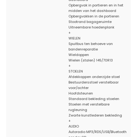
Opbergvak in portieren en in het
midden van het dashboard
Opbergvakken in de portieren
Stootrand bagageruimte
Uitneembare hoedenplank
+
WIELEN
Spuitbus ten behoeve van
bandenreparatie
Wieldoppen
Wielen (stalen) 145/70R13
+
STOELEN
Afdekkappen onderzijde stoel
Bestuurdersstoel verstelbaar
voor/achter
Hoofdsteunen
Standaard bekleding stoelen
Stoelen met verstelbare
rugleuning
Zwarte kunstlederen bekleding
+
AUDIO
Autoradio MP3/RDS/USB/Bluetooth